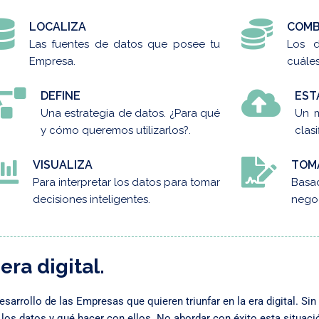
LOCALIZA
COMB
Las fuentes de datos que posee tu
Los d
Empresa.
cuáles
DEFINE
EST
Una estrategia de datos. ¿Para qué
Un 
y cómo queremos utilizarlos?.
clas
VISUALIZA
TOM
Para interpretar los datos para tomar
Basa
decisiones inteligentes.
nego
era digital.
desarrollo de las Empresas que quieren triunfar en la era digital.
icar los datos y qué hacer con ellos. No abordar con éxito esta situac