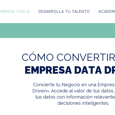
MPRESA CON IA
DESARROLLA TU TALENTO
ACADEMI
C
Ó
M
O
C
O
N
V
E
R
T
I
E
M
P
R
E
S
A
D
A
T
A
D
Convierte tu Negocio en una Empres
Driven». Accede al valor de tus datos,
tus datos con información relevant
decisiones inteligentes.