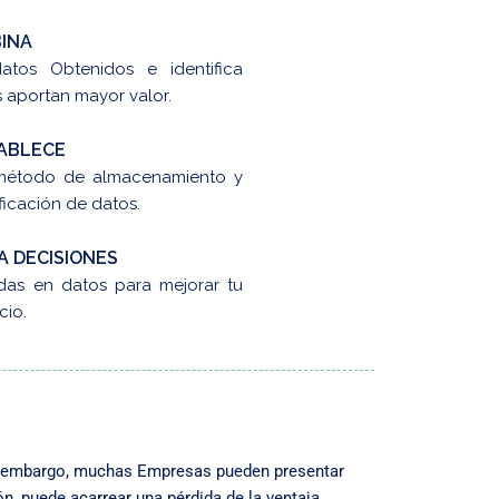
INA
atos Obtenidos e identifica
 aportan mayor valor.
ABLECE
método de almacenamiento y
ificación de datos.
A DECISIONES
das en datos para mejorar tu
cio.
 Sin embargo, muchas Empresas pueden presentar
ión, puede acarrear una pérdida de la ventaja