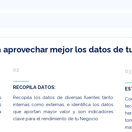
a
aprovechar mejor los datos de t
02
03
RECOPILA DATOS:
ES
s
Recopila los datos de diversas fuentes tánto
Co
s
internas como externas, e identifica los datos
te
a
que aportan mayor valor y son indicadores
he
clave para el rendimiento de tu Negocio.
tom
may