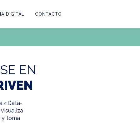
A DIGITAL
CONTACTO
R
S
E
E
N
R
I
V
E
N
a «Data-
 visualiza
e y toma