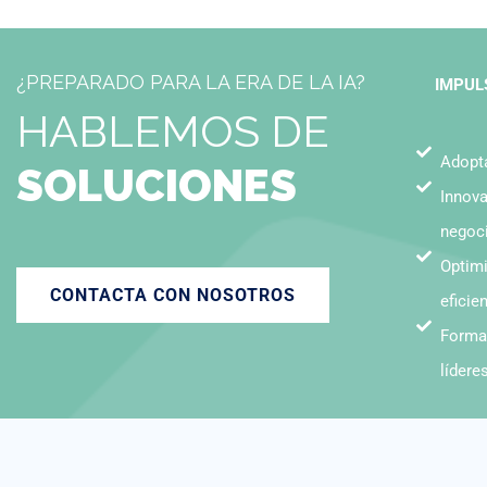
¿PREPARADO PARA LA ERA DE LA IA?
IMPUL
H
A
B
L
E
M
O
S
D
E
Adopta
S
O
L
U
C
I
O
N
E
S
Innova
negoc
Optimi
CONTACTA CON NOSOTROS
eficie
Forma
lídere